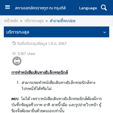
สถานเอกอัครราชทูต ณ กรุงดิลี
Language
ห
หน้าหลัก
บริการกงสุล
คำถามที่พบบ่อย
น้
า
บริการกงสุล
แ
ร
วันที่ปรับปรุงข้อมูล
1 มี.ค. 2567
ก
5,167
view
เ
กี่
ย
การทำหนังสือเดินทางอิเล็กทรอนิกส์
ว
กั
สามารถขอทำหนังสือเดินทางอิเล็กทรอนิกส์ทาง
บ
ไปรษณีย์ได้หรือไม่
ตอบ
ไม่ได้ เพราะหนังสือเดินทางอิเล็กทรอนิกส์ต้องมีการ
ข่
บันทึกข้อมูลชีวภาพ อาทิ ลายนิ้วมือ และรูปถ่ายใบหน้า ผู้
า
ร้องจึงต้องมายื่นด้วยตนเองเท่านั้น