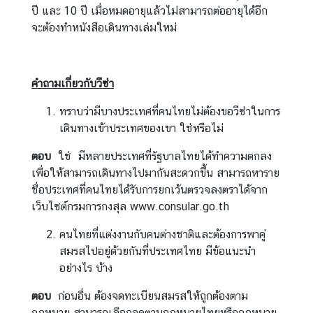
ก
ปี และ 10 ปี เมื่อหมดอายุแล้วไม่สามารถต่ออายุได้อีก
ง
จะต้องทำหนังสือเดินทางเล่มใหม่
สุ
ล
คำถามเกี่ยวกับวีซ่า
ข้
ทราบว่ามีบางประเทศที่คนไทยไม่ต้องขอวีซ่าในการ
อ
เดินทางเข้าประเทศของเขา ใช่หรือไม่
มู
ล
ตอบ
ใช่ มีหลายประเทศที่รัฐบาลไทยได้ทำความตกลง
ติ
เพื่อให้สามารถเดินทางไปมากันสะดวกขึ้น สามารถหาราย
ม
ชื่อประเทศที่คนไทยได้รับการยกเว้นตรวจลงตราได้จาก
อ
เว็บไซต์กรมการกงสุล www.consular.go.th
ร์
-
คนไทยที่แต่งงานกับคนต่างชาติและต้องการพาคู่
เ
สมรสไปอยู่ด้วยกันที่ประเทศไทย มีข้อแนะนำ
ล
อย่างไร บ้าง
ส
ตอบ
ก่อนอื่น ต้องจดทะเบียนสมรสให้ถูกต้องตาม
เ
กฎหมาย สามารถเลือกจดตามกฎหมายไทยหรือกฎหมาย