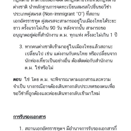
ต
ต่างชาติ นำหลักฐานการจดทะเบียนสมรสไปยื่นขอวีซ่า
ก
ประเภทคู่สมรส (Non-immigrant “O”) ที่สถาน
ร
เอกอัครราชทูต คู่สมรสจะสามารถอยู่ในเมืองไทยได้ระยะ
ะ
ยาว ครั้งแรกไม่เกิน 90 วัน หลังจากนั้น สามารถขอ
ท
อนุญาตอยู่ต่อที่สำนักงาน ต.ม. ทุกแห่ง ครั้งละไม่เกิน 1 ปี
ร
หากคนต่างชาติเข้ามาอยู่ในเมืองไทยแล้วสถานะ
ว
เปลี่ยนไป เช่น แต่งงานกับคนไทย หรือเปลี่ยนจาก
ง
นักท่องเที่ยวเป็นอย่างอื่น ต้องติดต่อกับสำนักงาน
ก
ต.ม. ใช่หรือไม่
า
ร
ตอบ
ใช่ โดย ต.ม. จะพิจารณาตามเอกสารและความ
ต่
จำเป็น บางกรณีอาจต้องเดินทางกลับประเทศของตนเพื่อ
า
ขอวีซ่าที่ถูกต้องและค่อยเดินทางกลับเข้ามาใหม่
ง
ป
ร
การรับรองเอกสาร
ะ
เ
สถานเอกอัครราชทูตฯ มีอำนาจการรับรองเอกสารกี่