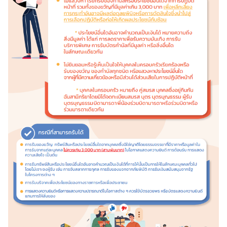
ว
ส
า
ร
ป
ร
ะ
ก
า
ศ
บ
ริ
ก
า
ร