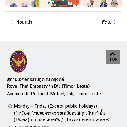
ก
ง
สุ
ล
ก่อนหน้า
ถัดไป
ข้
อ
มู
TOP
ล
ติ
ม
สถานเอกอัครราชทูต ณ กรุงดิลี
อ
Royal Thai Embassy in Dili (Timor-Leste)
ร์
-
Avenida de Portugal, Motael, Dili, Timor-Leste.
เ
Monday - Friday (Except public holidays)
ล
สำหรับคนไทยขอความช่วยเหลือกรณีฉุกเฉินเท่านั้น
ส
(+๖๗๐) ๗๗๙๘ ๕๙๔๖ / (+๖๗๐) ๗๘๑๒ ๕๒๕๘
เ