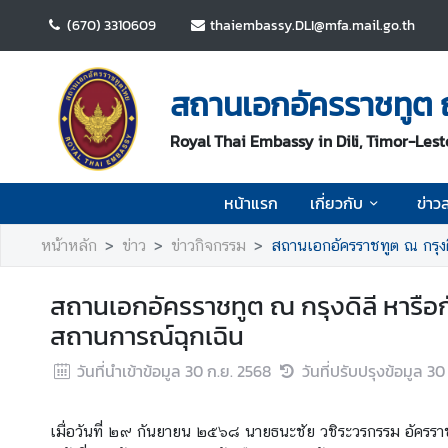
(670) 3310609
thaiembassy.DLI@mfa.mail.go.th
ห
น้
สถานเอกอัครราชทูต ณ
า
แ
Royal Thai Embassy in Dili, Timor-Lest
ร
ก
หน้าแรก
เกี่ยวกับ
ข่าว
เ
หน้าหลัก
ข่าว
ข่าวกิจกรรม
สถานเอกอัครราชทูต ณ กรุง
กี่
ย
สถานเอกอัครราชทูต ณ กรุงดิลี หารื
ว
กั
สถานการณ์ฉุกเฉิน
บ
วันที่นำเข้าข้อมูล
30 ก.ย. 2568
วันที่ปรับปรุงข้อมูล
30
ข่
เมื่อวันที่ ๒๙ กันยายน ๒๕๖๘ นายธนะชัย วชิระวรกรรม อัครราชท
า