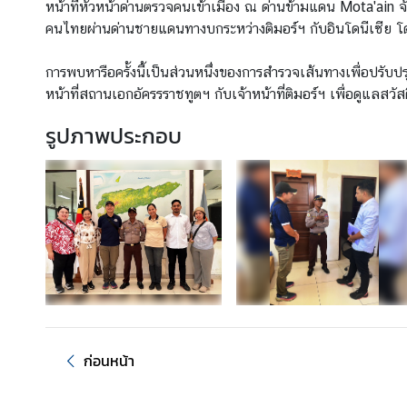
หน้าที่หัวหน้าด่านตรวจคนเข้าเมือง ณ ด่านข้ามแดน Mota'ain 
ว
คนไทยผ่านด่านชายแดนทางบกระหว่างติมอร์ฯ กับอินโดนีเซีย โ
ส
า
การพบหารือครั้งนี้เป็นส่วนหนึ่งของการสำรวจเส้นทางเพื่อปรั
ร
หน้าที่สถานเอกอัครรราชทูตฯ กับเจ้าหน้าที่ติมอร์ฯ เพื่อดูแล
รูปภาพประกอบ
ป
ร
ะ
ก
า
ศ
บ
ริ
ก
ก่อนหน้า
า
ร