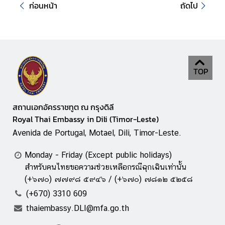
ก
ก่อนหน้า
ถัดไป
ง
สุ
ล
ข้
TOP
อ
มู
ล
สถานเอกอัครราชทูต ณ กรุงดิลี
ติ
Royal Thai Embassy in Dili (Timor-Leste)
ม
Avenida de Portugal, Motael, Dili, Timor-Leste.
อ
ร์
Monday - Friday (Except public holidays)
-
สำหรับคนไทยขอความช่วยเหลือกรณีฉุกเฉินเท่านั้น
เ
(+๖๗๐) ๗๗๙๘ ๕๙๔๖ / (+๖๗๐) ๗๘๑๒ ๕๒๕๘
ล
(+670) 3310 609
ส
thaiembassy.DLI@mfa.go.th
เ