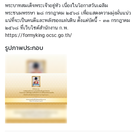
ว
พระบาทสมเด็จพระเจ้าอยู่หัว เนื่องในโอกาสวันเฉลิม
ส
พระชนมพรรษา ๒๘ กรกฎาคม ๒๕๖๘ เพื่อแสดงความมุ่งมั่นแน่ว
า
แน่ที่จะเป็นคนดีและพลังของแผ่นดิน ตั้งแต่บัดนี้ – ๓๑ กรกฎาคม
ร
๒๕๖๘ ที่เว็บไซต์สำนักงาน ก.พ.
https://formyking.ocsc.go.th/
ป
รูปภาพประกอบ
ร
ะ
ก
า
ศ
บ
ริ
ก
า
ร