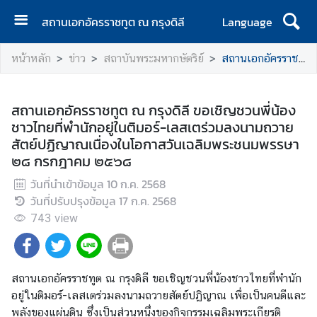
สถานเอกอัครราชทูต ณ กรุงดิลี
Language
ห
หน้าหลัก
ข่าว
สถาบันพระมหากษัตริย์
สถานเอกอัครราชทูต ณ กรุงดิลี ขอเชิญชวนพี่น้องชาวไทยที่พำนักอยู่ในติมอร์-เลสเตร่วมลงนามถวายสัตย์ปฏิญาณเนื่องในโอกาสวันเฉลิมพระชนมพรรษา ๒๘ กรกฎาคม ๒๕๖๘
น้
า
แ
สถานเอกอัครราชทูต ณ กรุงดิลี ขอเชิญชวนพี่น้อง
ร
ชาวไทยที่พำนักอยู่ในติมอร์-เลสเตร่วมลงนามถวาย
ก
สัตย์ปฏิญาณเนื่องในโอกาสวันเฉลิมพระชนมพรรษา
๒๘ กรกฎาคม ๒๕๖๘
เ
กี่
วันที่นำเข้าข้อมูล
10 ก.ค. 2568
ย
วันที่ปรับปรุงข้อมูล
17 ก.ค. 2568
ว
743
view
กั
บ
สถานเอกอัครราชทูต ณ กรุงดิลี ขอเชิญชวนพี่น้องชาวไทยที่พำนัก
ข่
อยู่ในติมอร์-เลสเตร่วมลงนามถวายสัตย์ปฏิญาณ เพื่อเป็นคนดีและ
า
พลังของแผ่นดิน ซึ่งเป็นส่วนหนึ่งของกิจกรรมเฉลิมพระเกียรติ