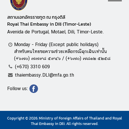
ก
ง
สุ
สถานเอกอัครราชทูต ณ กรุงดิลี
ล
Royal Thai Embassy in Dili (Timor-Leste)
Avenida de Portugal, Motael, Dili, Timor-Leste.
ข้
Monday - Friday (Except public holidays)
อ
สำหรับคนไทยขอความช่วยเหลือกรณีฉุกเฉินเท่านั้น
มู
(+๖๗๐) ๗๗๙๘ ๕๙๔๖ / (+๖๗๐) ๗๘๑๒ ๕๒๕๘
ล
(+670) 3310 609
ติ
ม
thaiembassy.DLI@mfa.go.th
อ
ร์
Follow us:
-
เ
ล
ส
Copyright © 2026. Ministry of Foreign Affairs of Thailand and Royal
เ
Thai Embassy in DIli. All rights reserved.