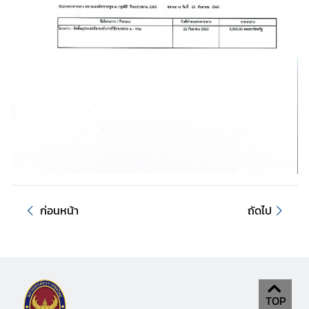
ว
ส
า
ร
ป
ร
ะ
ก
า
ศ
ก่อนหน้า
ถัดไป
บ
ริ
ก
า
ร
TOP