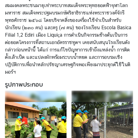
ว
สมมงคลพระชนมายุเท่าพระบาทสมเด็จพระพุทธยอดฟ้าจุฬาโลก
ส
มหาราช สมเด็จพระปฐมบรมกษัตริยาธิราชแห่งพระราชวงศ์จักรี
า
พุทธศักราช ๒๕๖๘ โดยบริจาคสิ่งของเครื่องใช้จำเป็นสำหรับ
ร
นักเรียน (๒๓๐ คน) และครู (๗ คน) ของโรงเรียน Escola Basica
Filial 1,2 Ediri เมือง Liquiça การดำเนินกิจกรรมข้างต้นเป็นการ
ต่อยอดโครงการที่สถานเอกอัครราชทูตฯ เคยสนับสนุนโรงเรียนดัง
ป
กล่าวก่อนหน้านี้ ได้แก่ การแก้ไขปัญหาการเข้าถึงแหล่งน้ำ การติด
ร
ตั้งเล้าเป็ด และแปลงผักพร้อมระบบน้ำหยด และการอบรมเชิง
ะ
ปฏิบัติการเพื่อนำหลักปรัชญาเศรษฐกิจพอเพียงมาประยุกต์ใช้ในติ
ก
มอร์ฯ
า
ศ
รูปภาพประกอบ
บ
ริ
ก
า
ร