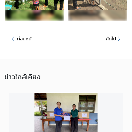
ก
ง
สุ
ล
ก่อนหน้า
ถัดไป
ข้
อ
มู
ล
ติ
ข่าว
ใกล้เคียง
ม
อ
ร์
-
เ
ล
ส
เ