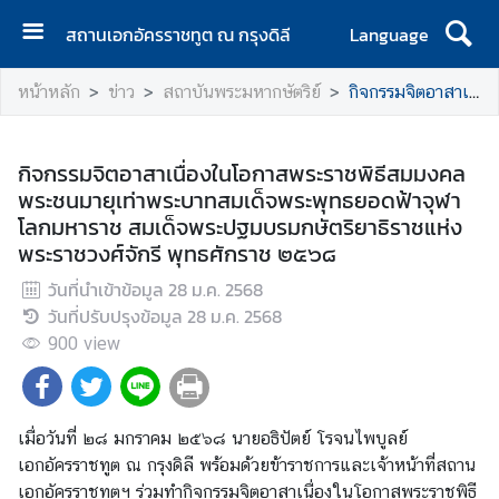
สถานเอกอัครราชทูต ณ กรุงดิลี
Language
ห
หน้าหลัก
ข่าว
สถาบันพระมหากษัตริย์
กิจกรรมจิตอาสาเนื่องในโอกาสพระราชพิธีสมมงคลพระชนมายุเท่าพระบาทสมเด็จพระพุทธยอดฟ้าจุฬาโลกมหาราช สมเด็จพระปฐมบรมกษัตริยาธิราชแห่งพระราชวงศ์จักรี พุทธศักราช ๒๕๖๘
น้
า
แ
กิจกรรมจิตอาสาเนื่องในโอกาสพระราชพิธีสมมงคล
ร
พระชนมายุเท่าพระบาทสมเด็จพระพุทธยอดฟ้าจุฬา
ก
โลกมหาราช สมเด็จพระปฐมบรมกษัตริยาธิราชแห่ง
พระราชวงศ์จักรี พุทธศักราช ๒๕๖๘
เ
กี่
วันที่นำเข้าข้อมูล
28 ม.ค. 2568
ย
วันที่ปรับปรุงข้อมูล
28 ม.ค. 2568
ว
900
view
กั
บ
เมื่อวันที่ ๒๘ มกราคม ๒๕๖๘ นายอธิปัตย์ โรจนไพบูลย์
ข่
เอกอัครราชทูต ณ กรุงดิลี พร้อมด้วยข้าราชการและเจ้าหน้าที่สถาน
า
เอกอัครราชทูตฯ ร่วมทำกิจกรรมจิตอาสาเนื่องในโอกาสพระราชพิธี