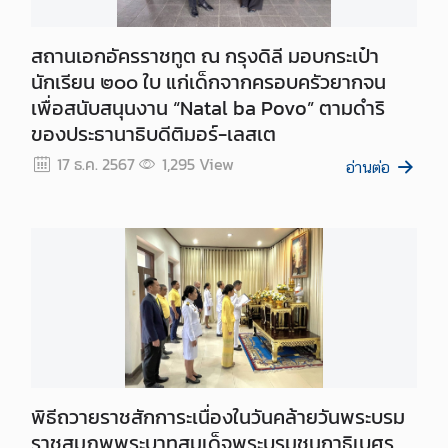
ต
ก
สถานเอกอัครราชทูต ณ กรุงดิลี มอบกระเป๋า
ร
นักเรียน ๒๐๐ ใบ แก่เด็กจากครอบครัวยากจน
ะ
เพื่อสนับสนุนงาน “Natal ba Povo” ตามดำริ
ท
ของประธานาธิบดีติมอร์-เลสเต
ร
17 ธ.ค. 2567
1,295
View
ว
อ่านต่อ
ง
ก
า
ร
ต่
า
ง
ป
ร
ะ
พิธีถวายราชสักการะเนื่องในวันคล้ายวันพระบรม
เ
ราชสมภพพระบาทสมเด็จพระบรมชนกาธิเบศร